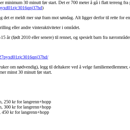
r minimum 30 minutt før start. Det er 700 meter å gå i flatt terreng fra
27pyxd01zjc3016qnj37hd
)
det er meldt mer snø fram mot søndag. Alt ligger derfor til rette for e
ling eller andre vinteraktiviteter i området.
 2-15 år (født 2010 eller senere) til rennet, og spesielt barn fra nærområde
m727pyxd01zjc3016qnj37hd/
ruker om nødvendig), legg til deltakere ved å velge familiemedlemmer, e
er minst 30 minutt før start.
nn, 250 kr for langrenn+hopp
nn, 300 kr for langrenn+hopp
, 450 kr for langrenn+hopp