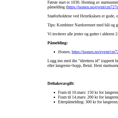
Første start er 1030. Henting av startnumme
påmelding (
https://isonen.no/event/cm7
Snøforholdene ved Henriksåsen er gode, og 
Tips: Kombiner Nardorennet med bål og gril
Vi inviterer alle jenter og gutter i alderen
Påmelding:
iSonen,
https://isonen.no/event/c
Logg inn med din "idrettens id" (opprett b
eller langrenn+hopp, Betal. Hent startnumm
Deltakeravgift:
Fram til 10.mars: 150 kr for langre
Fram til 14.mars: 200 kr for langre
Etterpåmelding: 300 kr for langrenn