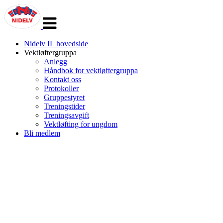
Veksle
navigasjon
Nidelv IL hovedside
Vektløftergruppa
Anlegg
Håndbok for vektløftergruppa
Kontakt oss
Protokoller
Gruppestyret
Treningstider
Treningsavgift
Vektløfting for ungdom
Bli medlem