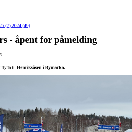
25 (7)
2024 (49)
s - åpent for påmelding
25
lytta til
Henriksåsen i Bymarka
.