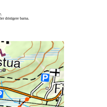
e.
ler dristigere barna.