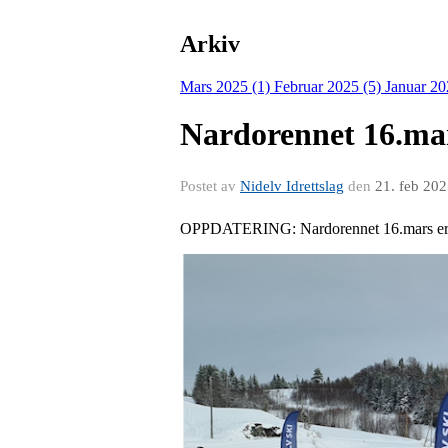
Arkiv
Mars 2025 (1)
Februar 2025 (5)
Januar 20
Nardorennet 16.mar
Postet av
Nidelv Idrettslag
den
21. feb 20
OPPDATERING: Nardorennet 16.mars er f