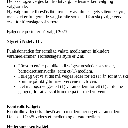
Det skal også velges kontrollutvalg, hedersmerkeutvalg, og
valgkomite.
Ny valgkomite foreslås iht. loven av av idrettslagets sittende styre,
mens det er fungerende valgkomite som skal foreslå øvrige verv
ovenfor idrettslagets årsmøte.
Følgende poster er på valg i 2025:
Styret i Nidelv IL:
Funksjonstiden for samtlige valgte medlemmer, inkludert
varamedlemmer, i idrettslagets styre er 2 år.
I år som ender på ulike tall velges: nestleder, sekretær,
barneidrettsansvarlig, samt et (1) medlem.
I tillegg vet vi at det må velges leder for ett (1) år, for at vi sk
komme på riktig tur med vervene iht. loven.
Det må også velges ett (1) varamedlem for ett (1) år denne
gangen, for at vi skal komme på tur med vervene.
Kontrollutvalget:
Kontrollutvalget skal bestå av to medlemmer og et varamedlem.
Det skal i 2025 velges et medlem og et varamedlem.
Hedersmerkeutvalget: