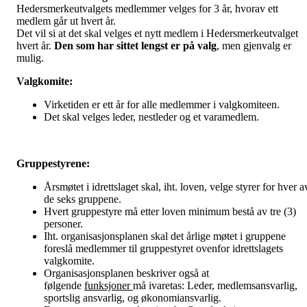
Hedersmerkeutvalgets medlemmer velges for 3 år, hvorav ett
medlem går ut hvert år.
Det vil si at det skal velges et nytt medlem i Hedersmerkeutvalget
hvert år.
Den som har sittet lengst er på valg
, men gjenvalg er
mulig.
Valgkomite:
Virketiden er ett år for alle medlemmer i valgkomiteen.
Det skal velges leder, nestleder og et varamedlem.
Gruppestyrene:
Årsmøtet i idrettslaget skal, iht. loven, velge styrer for hver a
de seks gruppene.
Hvert gruppestyre må etter loven minimum bestå av tre (3)
personer.
Iht. organisasjonsplanen skal det årlige møtet i gruppene
foreslå medlemmer til gruppestyret ovenfor idrettslagets
valgkomite.
Organisasjonsplanen beskriver også at
følgende
funksjoner
må ivaretas: Leder, medlemsansvarlig,
sportslig ansvarlig, og økonomiansvarlig.