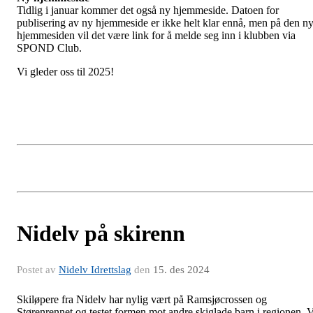
Tidlig i januar kommer det også ny hjemmeside. Datoen for
publisering av ny hjemmeside er ikke helt klar ennå, men på den n
hjemmesiden vil det være link for å melde seg inn i klubben via
SPOND Club.
Vi gleder oss til 2025!
Nidelv på skirenn
Postet av
Nidelv Idrettslag
den
15. des 2024
Skiløpere fra Nidelv har nylig vært på Ramsjøcrossen og
Størenrennet og testet formen mot andre skiglade barn i regionen. V