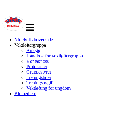
Veksle
navigasjon
Nidelv IL hovedside
Vektløftergruppa
Anlegg
Håndbok for vektløftergruppa
Kontakt oss
Protokoller
Gruppestyret
Treningstider
Treningsavgift
Vektløfting for ungdom
Bli medlem