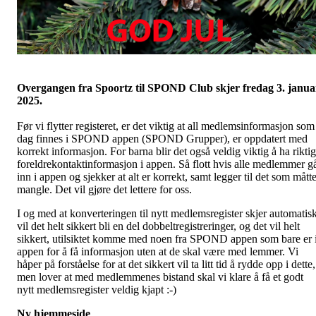
Overgangen fra Spoortz til SPOND Club skjer fredag 3. janua
2025.
Før vi flytter registeret, er det viktig at all medlemsinformasjon som
dag finnes i SPOND appen (SPOND Grupper), er oppdatert med
korrekt informasjon. For barna blir det også veldig viktig å ha riktig
foreldrekontaktinformasjon i appen. Så flott hvis alle medlemmer g
inn i appen og sjekker at alt er korrekt, samt legger til det som mått
mangle. Det vil gjøre det lettere for oss.
I og med at konverteringen til nytt medlemsregister skjer automatisk
vil det helt sikkert bli en del dobbeltregistreringer, og det vil helt
sikkert, utilsiktet komme med noen fra SPOND appen som bare er 
appen for å få informasjon uten at de skal være med lemmer. Vi
håper på forståelse for at det sikkert vil ta litt tid å rydde opp i dette,
men lover at med medlemmenes bistand skal vi klare å få et godt
nytt medlemsregister veldig kjapt :-)
Ny hjemmeside