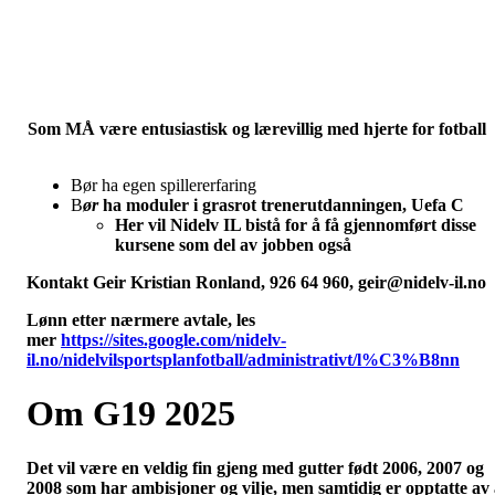
Som MÅ være entusiastisk og lærevillig med hjerte for fotball
Bør ha egen spillererfaring
B
ør
ha moduler i grasrot trenerutdanningen, Uefa C
Her vil Nidelv IL bistå for å få gjennomført disse
kursene som del av jobben også
Kontakt Geir Kristian Ronland, 926 64 960, geir@nidelv-il.no
Lønn etter nærmere avtale, les
mer
https://sites.google.com/nidelv-
il.no/nidelvilsportsplanfotball/administrativt/l%C3%B8nn
Om G19 2025
Det vil være en veldig fin gjeng med gutter født 2006, 2007 og
2008 som har ambisjoner og vilje, men samtidig er opptatte av