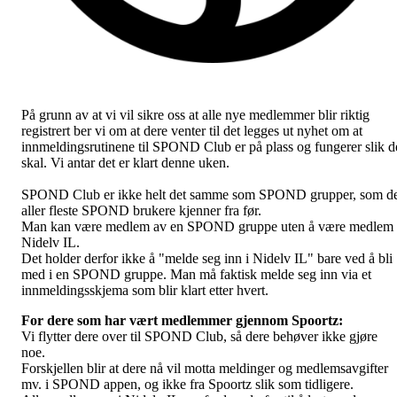
På grunn av at vi vil sikre oss at alle nye medlemmer blir riktig
registrert ber vi om at dere venter til det legges ut nyhet om at
innmeldingsrutinene til SPOND Club er på plass og fungerer slik d
skal. Vi antar det er klart denne uken.
SPOND Club er ikke helt det samme som SPOND grupper, som d
aller fleste SPOND brukere kjenner fra før.
Man kan være medlem av en SPOND gruppe uten å være medlem 
Nidelv IL.
Det holder derfor ikke å "melde seg inn i Nidelv IL" bare ved å bli
med i en SPOND gruppe. Man må faktisk melde seg inn via et
innmeldingsskjema som blir klart etter hvert.
For dere som har vært medlemmer gjennom Spoortz:
Vi flytter dere over til SPOND Club, så dere behøver ikke gjøre
noe.
Forskjellen blir at dere nå vil motta meldinger og medlemsavgifter
mv. i SPOND appen, og ikke fra Spoortz slik som tidligere.