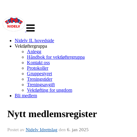
Veksle
navigasjon
Nidelv IL hovedside
Vektløftergruppa
Anlegg
Håndbok for vektløftergruppa
Kontakt oss
Protokoller
Gruppestyret
Treningstider
Treningsavgift
Vektløfting for ungdom
Bli medlem
Nytt medlemsregister
Postet av
Nidelv Idrettslag
den
6. jan 2025